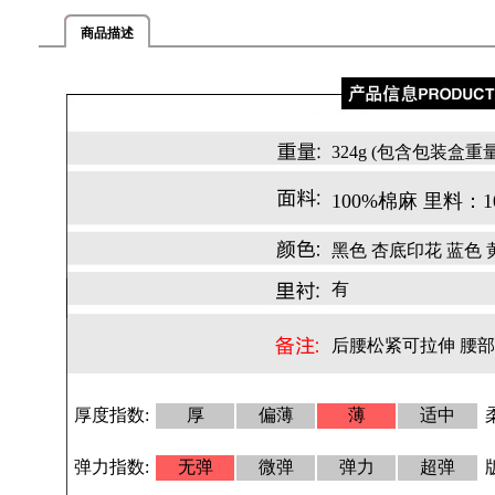
商品描述
324g (包含包装盒重量
100%棉麻 里料：
黑色 杏底印花 蓝色 
有
后腰松紧可拉伸 腰
厚度指数:
厚
偏薄
薄
适中
弹力指数:
无弹
微弹
弹力
超弹